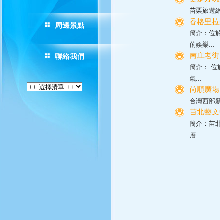
苗栗旅遊
香格里拉
周邊景點
簡介：位
的娛樂...
南庄老街
聯絡我們
簡介： 
氣...
尚順廣場 -
台灣西部新
苗北藝文
簡介：苗北
層...