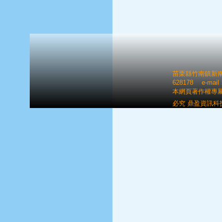
苗栗縣竹南鎮新南里八
628178 e-mai
本網頁著作權專
必究 鼎盈資訊科技