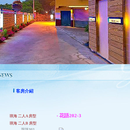
客房介紹
‧ 花語202-3
琪海 二人A 房型
琪海 二人B 房型
．
花語202