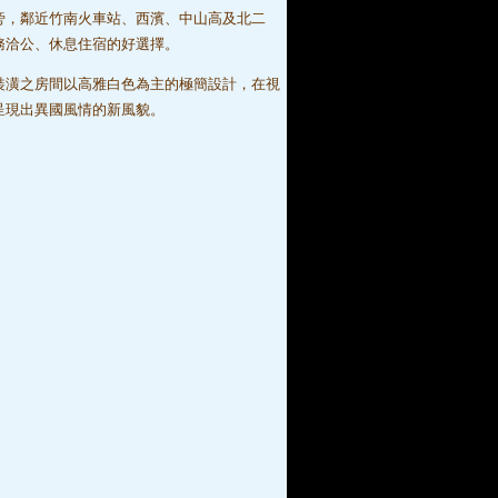
旁，鄰近竹南火車站、西濱、中山高及北二
務洽公、休息住宿的好選擇。
裝潢之房間以高雅白色為主的極簡設計，在視
呈現出異國風情的新風貌。