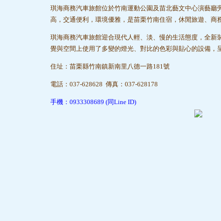
琪海商務汽車旅館位於竹南運動公園及苗北藝文中心演藝廳
高，交通便利，環境優雅，是苗栗竹南住宿，休閒旅遊、商
琪海商務汽車旅館迎合現代人輕、淡、慢的生活態度，全新
覺與空間上使用了多變的燈光、對比的色彩與貼心的設備，
住址：苗栗縣竹南鎮新南里八德一路181號
電話：037-628628 傳真：037-628178
手機：0933308689 (同Line ID)