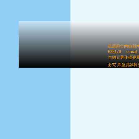
苗栗縣竹南鎮新南里八
628178 e-mai
本網頁著作權專
必究 鼎盈資訊科技